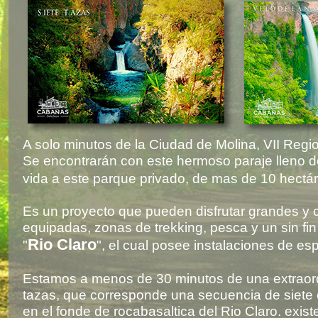
A solo minutos de la Ciudad de Molina, VII Regi
Se encontrarán con este hermoso paraje lleno d
vida a este parque privado, de mas de 10 hectá
Es un proyecto que pueden disfrutar grandes y
equipadas, zonas de trekking, pesca y un sin fin
Rio Claro
"
", el cual posee instalaciones de esp
Estamos a menos de 30 minutos de una extraordi
tazas, que corresponde una secuencia de siete
en el fonde de rocabasaltica del Rio Claro. exis